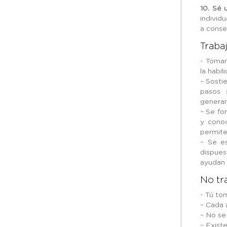
10. Sé u
individ
a conse
Traba
- Toman
la habi
– Sosti
pasos 
generan
– Se fo
y cono
permite
– Se e
dispue
ayudan 
No tr
- Tú to
– Cada 
– No se
– Exist