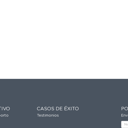
TIVO
CASOS DE ÉXITO
PO
porto
Testimonios
Env