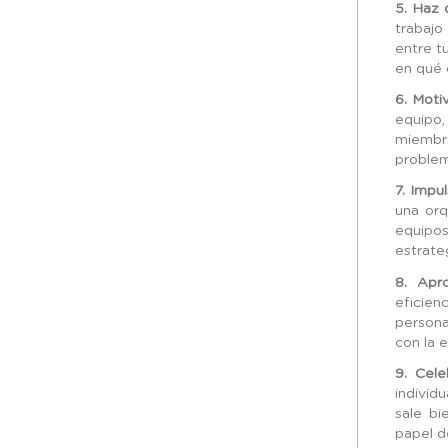
5. Haz 
trabajo
entre t
en qué 
6. Moti
equipo,
miembr
problem
7. Impu
una orq
equipos
estrate
8. Apro
eficien
persona
con la 
9. Cele
individ
sale bi
papel d