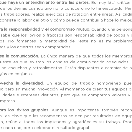
que haya un entendimiento entre las partes.
Es muy fácil criticar
 de los demás cuando uno no lo conoce o no lo ha ejecutado. Par
us trabajadores, realiza ejercicios de rotación entre áreas. Así ca
consiste la labor del otro y cómo puede contribuir a hacerlo mejor
va la responsabilidad y el compromiso mutuo.
Cuando una persona
 sabe que los logros o fracasos son responsabilidad de todos y 
os. No fomentes la mentalidad de “éste no es mi problema
as y los aciertos sean compartidos
lsa la comunicación.
La única manera de que todos los miembros
uesta es que existan los canales de comunicación adecuados.
 se escuchan y retroalimentan. Están dispuestos a cambiar de op
gias en conjunto.
vecha la diversidad.
Un equipo de trabajo homogéneo pue
cia pero sin mucha innovación. Al momento de crear tus equipos 
lidades e intereses distintos, pero que se compartan valores 
empresa
bra los éxitos grupales.
Aunque es importante también recono
ual, es clave que las recompensas se den por resultados en equi
en, reúne a todos los implicados y agradéceles su trabajo. Proc
e cada uno, pero celebrar el resultado grupal