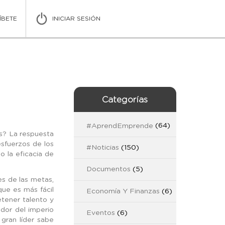
ÍBETE
INICIAR SESIÓN
Categorías
#AprendEmprende
(64)
os? La respuesta
esfuerzos de los
#Noticias
(150)
 la eficacia de
Documentos
(5)
es de las metas,
que es más fácil
Economía Y Finanzas
(6)
etener talento y
ador del imperio
Eventos
(6)
gran líder sabe