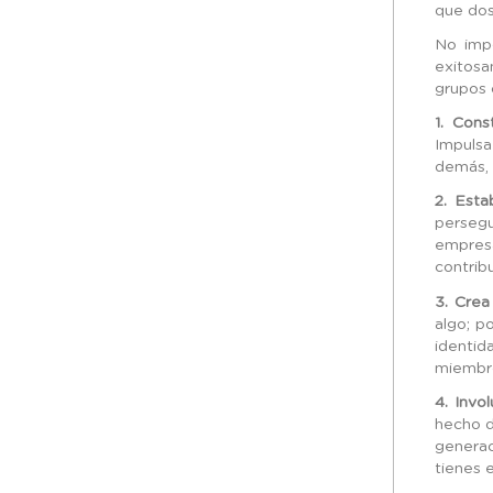
que dos
No impo
exitosa
grupos 
1. Cons
Impulsa
demás, 
2. Esta
persegu
empres
contribu
3. Crea
algo; p
identid
miembro
4. Invo
hecho d
generac
tienes 