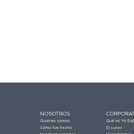
NOSOTROS
CORPORA
Quiénes somos
Qué es Yo Ex
Cómo fue hecho
El curso