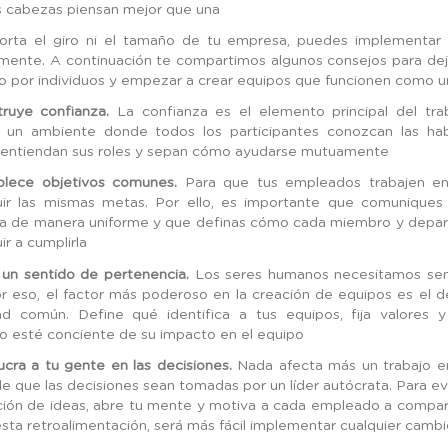
 cabezas piensan mejor que una
rta el giro ni el tamaño de tu empresa, puedes implementar 
mente. A continuación te compartimos algunos consejos para dej
o por individuos y empezar a crear equipos que funcionen como u
truye confianza.
La confianza es el elemento principal del tra
 un ambiente donde todos los participantes conozcan las hab
entiendan sus roles y sepan cómo ayudarse mutuamente
blece objetivos comunes.
Para que tus empleados trabajen e
ir las mismas metas. Por ello, es importante que comuniques 
a de manera uniforme y que definas cómo cada miembro y depa
ir a cumplirla
 un sentido de pertenencia.
Los seres humanos necesitamos sen
or eso, el factor más poderoso en la creación de equipos es el d
ad común. Define qué identifica a tus equipos, fija valores
 esté conciente de su impacto en el equipo
lucra a tu gente en las decisiones.
Nada afecta más un trabajo e
e que las decisiones sean tomadas por un líder autócrata. Para evit
ión de ideas, abre tu mente y motiva a cada empleado a comparti
esta retroalimentación, será más fácil implementar cualquier cambi