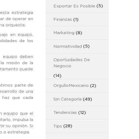
Exportar Es Posible
(5)
esta estrategia
ar de operar en
Finanzas
(1)
na orquesta:
Marketing
(8)
bajo en equipo.
ilidades de los
Normatividad
(5)
n equipo deben
Oportuidades De
la misión de la
Negocio
rtamento puede
(14)
tirnos parte de
OrgulloMexicano
(2)
esarrollo de una
 y haz que cada
Sin Categoría
(49)
Tendencias
(12)
n equipo que el
arlo, impulsa la
r su opinión. Si
Tips
(28)
o o estrategia.