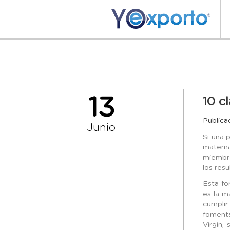
13
10 c
Publica
Junio
Si una 
matemát
miembro
los resu
Esta fo
es la m
cumplir
fomenta
Virgin,