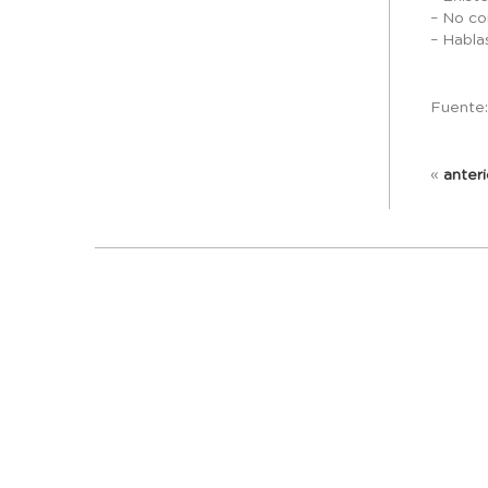
– No co
– Habla
Fuente
«
anteri