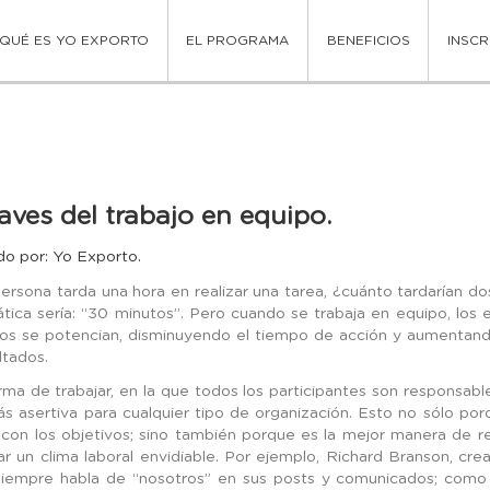
QUÉ ES YO EXPORTO
EL PROGRAMA
BENEFICIOS
INSCR
laves del trabajo en equipo.
do por: Yo Exporto.
persona tarda una hora en realizar una tarea, ¿cuánto tardarían d
ica sería: “30 minutos”. Pero cuando se trabaja en equipo, los 
s se potencian, disminuyendo el tiempo de acción y aumentando
ltados.
rma de trabajar, en la que todos los participantes son responsabl
ás asertiva para cualquier tipo de organización. Esto no sólo por
 con los objetivos; sino también porque es la mejor manera de r
r un clima laboral envidiable. Por ejemplo, Richard Branson, cre
 siempre habla de “nosotros” en sus posts y comunicados; como 