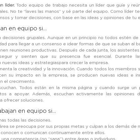
n líder.
Todo equipo de trabajo necesita un líder que guíe y reú
uales. No te “laves las manos” y sé parte del equipo. Como líder te
nsos y tomar decisiones, con base en las ideas y opiniones de tu 
jan en equipo si…
 decisiones grupales. Aunque en un principio no todos estén de 
lidad para llegar a un consenso e idear formas de que se suban al b
enen reuniones productivas. Después de cada junta, los asistente
seguir y sienten que su presencia fue esencial. Durante la
 nuevas ideas y estrategiaspara crecer la empresa.
menta la creatividad y la innovación. Cuando todos los miembros
cen su impacto en la empresa, se producen nuevas ideas e in
n el crecimiento.
scuchan. Todos están en la misma página y cuando surge un 
stos a apoyar. Además, escuchan activamente las opiniones 
a ofrecer soluciones.
abajan en equipo si…
mas todas las decisiones.
área se preocupa por sus propias metas y culpan a los demás de n
 conocen o comunican continuamente entre ellos.
e una competencia (no “sana”) entre áreas o individuos.