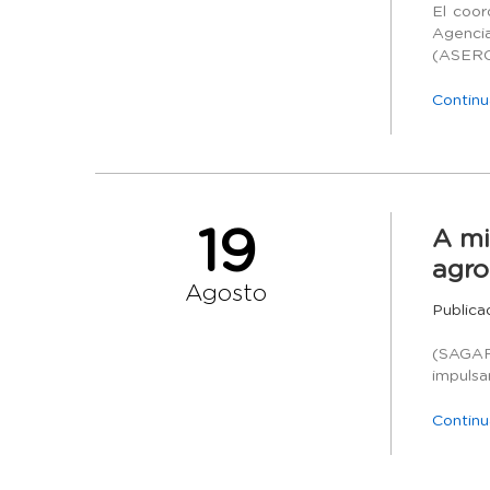
El coor
Agencia
(ASERCA
Continu
19
A mi
agro
Agosto
Publica
La Sec
(SAGARP
impulsar
Continu