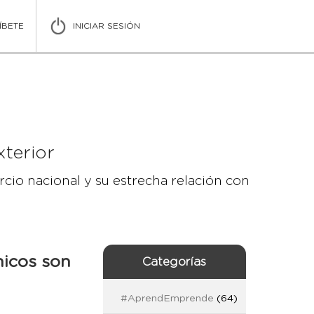
ÍBETE
INICIAR SESIÓN
5
terior
ercio
nacional y su estrecha relación con
nicos son
Categorías
#AprendEmprende
(64)