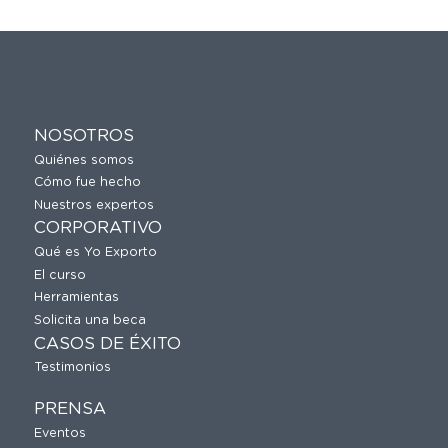
NOSOTROS
Quiénes somos
Cómo fue hecho
Nuestros expertos
CORPORATIVO
Qué es Yo Exporto
El curso
Herramientas
Solicita una beca
CASOS DE ÉXITO
Testimonios
PRENSA
Eventos