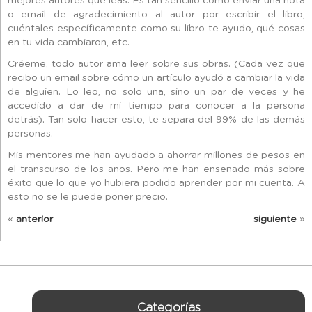
mejores autores que leas. Es tan sencillo como enviar una nota
o email de agradecimiento al autor por escribir el libro,
cuéntales específicamente como su libro te ayudo, qué cosas
en tu vida cambiaron, etc.
Créeme, todo autor ama leer sobre sus obras. (Cada vez que
recibo un email sobre cómo un artículo ayudó a cambiar la vida
de alguien. Lo leo, no solo una, sino un par de veces y he
accedido a dar de mi tiempo para conocer a la persona
detrás). Tan solo hacer esto, te separa del 99% de las demás
personas.
Mis mentores me han ayudado a ahorrar millones de pesos en
el transcurso de los años. Pero me han enseñado más sobre
éxito que lo que yo hubiera podido aprender por mi cuenta. A
esto no se le puede poner precio.
«
anterior
siguiente
»
Categorías