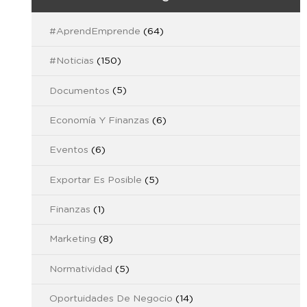
#AprendEmprende
(64)
#Noticias
(150)
Documentos
(5)
Economía Y Finanzas
(6)
Eventos
(6)
Exportar Es Posible
(5)
Finanzas
(1)
Marketing
(8)
Normatividad
(5)
Oportuidades De Negocio
(14)