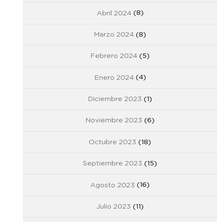
Abril 2024
(8)
Marzo 2024
(8)
Febrero 2024
(5)
Enero 2024
(4)
Diciembre 2023
(1)
Noviembre 2023
(6)
Octubre 2023
(18)
Septiembre 2023
(15)
Agosto 2023
(16)
Julio 2023
(11)