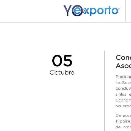
05
Conc
Asoc
Octubre
Publica
La Secr
concluy
siglas 
Economí
acuerdo
De acue
11 país
de amb