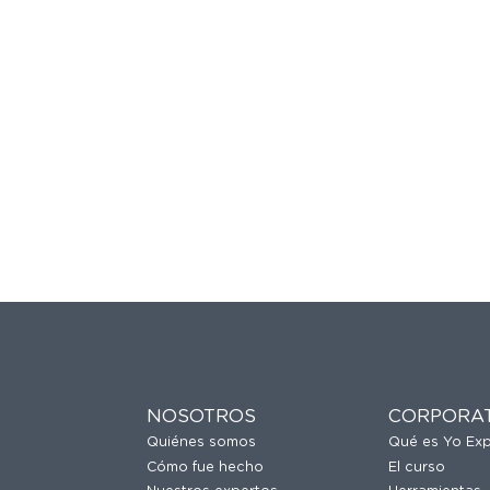
NOSOTROS
CORPORA
Quiénes somos
Qué es Yo Ex
Cómo fue hecho
El curso