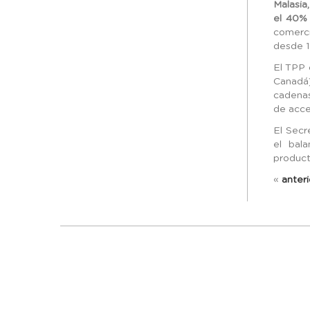
Malasia
el 40% 
comerci
desde 1
El TPP 
Canadá)
cadenas
de acce
El Secr
el bal
product
«
anteri