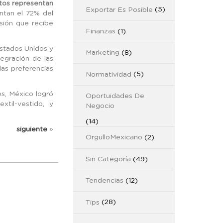
ntos representan
Exportar Es Posible
(5)
ntan el 72% del
sión que recibe
Finanzas
(1)
Estados Unidos y
Marketing
(8)
egración de las
las preferencias
Normatividad
(5)
es, México logró
Oportuidades De
xtil-vestido, y
Negocio
(14)
siguiente
»
OrgulloMexicano
(2)
Sin Categoría
(49)
Tendencias
(12)
Tips
(28)