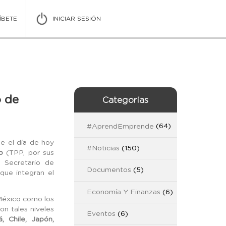
ÍBETE
INICIAR SESIÓN
o de
Categorías
#AprendEmprende
(64)
e el día de hoy
#Noticias
(150)
o
(TPP, por sus
l Secretario de
Documentos
(5)
que integran el
Economía Y Finanzas
(6)
 México como los
on tales niveles
Eventos
(6)
á, Chile, Japón,