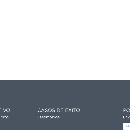
TIVO
CASOS DE ÉXITO
PO
porto
Testimonios
Env