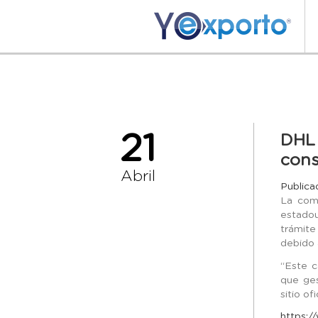
21
DHL 
cons
Abril
Publica
La comp
estadou
trámite
debido 
“Este c
que ges
sitio ofi
https:/