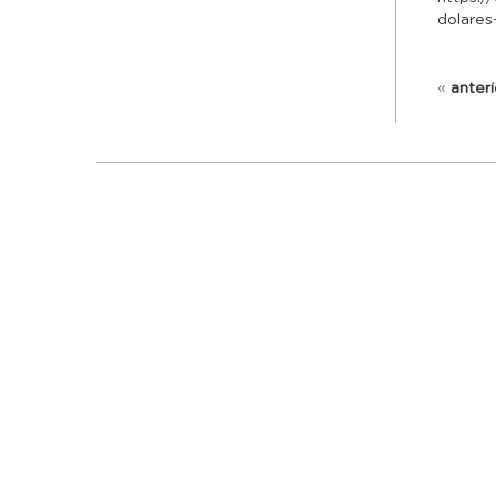
dolare
«
anteri