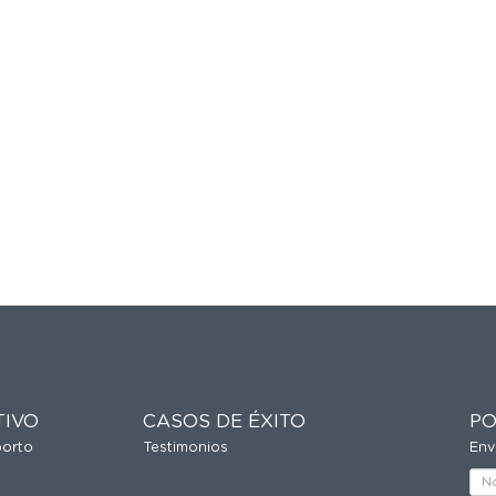
TIVO
CASOS DE ÉXITO
PO
porto
Testimonios
Env