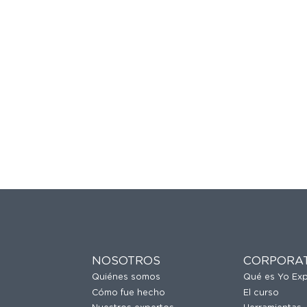
NOSOTROS
CORPORA
Quiénes somos
Qué es Yo Ex
Cómo fue hecho
El curso