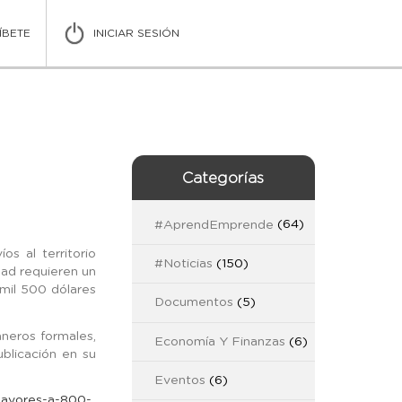
ÍBETE
INICIAR SESIÓN
Categorías
#AprendEmprende
(64)
os al territorio
#Noticias
(150)
dad requieren un
 mil 500 dólares
Documentos
(5)
neros formales,
Economía Y Finanzas
(6)
blicación en su
Eventos
(6)
mayores-a-800-