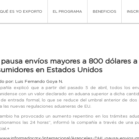
QUÉ ES YO EXPORTO
EL PROGRAMA
BENEFICIOS
INSCR
pausa envíos mayores a 800 dólares a
umidores en Estados Unidos
do por: Luis Fernando Goya N.
añía explicó que a partir del pasado 5 de abril, todos los enví
nidense con un valor declarado en aduana superior a dicha canti
 de entrada formal, lo que se reduce del umbral anterior de dos
a las nuevas regulaciones aduaneras de EU.
ambio ha provocado un aumento repentino en los trámites adua
tionamos las 24 horas”, informó la compañía a través de una pu
cial.+
/www.informador.mx/internacional/Aranceles-DHL-pausa-envios-