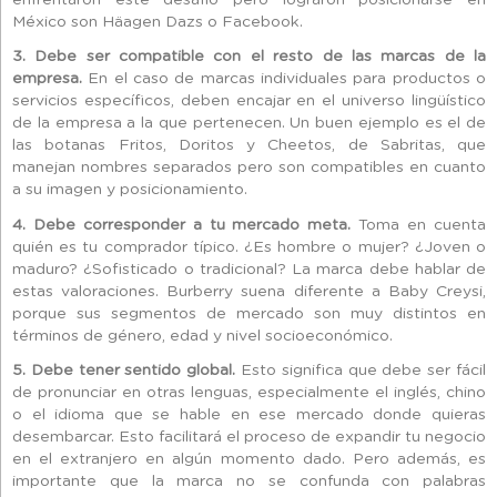
enfrentaron este desafío pero lograron posicionarse en
México son Häagen Dazs o Facebook.
3. Debe ser compatible con el resto de las marcas de la
empresa.
En el caso de marcas individuales para productos o
servicios específicos, deben encajar en el universo lingüístico
de la empresa a la que pertenecen. Un buen ejemplo es el de
las botanas Fritos, Doritos y Cheetos, de Sabritas, que
manejan nombres separados pero son compatibles en cuanto
a su imagen y posicionamiento.
4. Debe corresponder a tu mercado meta.
Toma en cuenta
quién es tu comprador típico. ¿Es hombre o mujer? ¿Joven o
maduro? ¿Sofisticado o tradicional? La marca debe hablar de
estas valoraciones. Burberry suena diferente a Baby Creysi,
porque sus segmentos de mercado son muy distintos en
términos de género, edad y nivel socioeconómico.
5. Debe tener sentido global.
Esto significa que debe ser fácil
de pronunciar en otras lenguas, especialmente el inglés, chino
o el idioma que se hable en ese mercado donde quieras
desembarcar. Esto facilitará el proceso de expandir tu negocio
en el extranjero en algún momento dado. Pero además, es
importante que la marca no se confunda con palabras